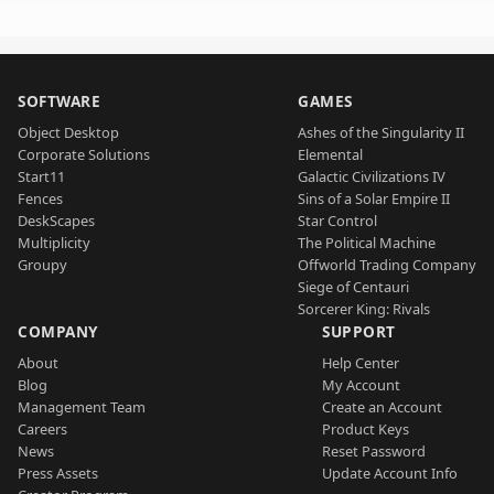
SOFTWARE
GAMES
Object Desktop
Ashes of the Singularity II
Corporate Solutions
Elemental
Start11
Galactic Civilizations IV
Fences
Sins of a Solar Empire II
DeskScapes
Star Control
Multiplicity
The Political Machine
Groupy
Offworld Trading Company
Siege of Centauri
Sorcerer King: Rivals
COMPANY
SUPPORT
About
Help Center
Blog
My Account
Management Team
Create an Account
Careers
Product Keys
News
Reset Password
Press Assets
Update Account Info