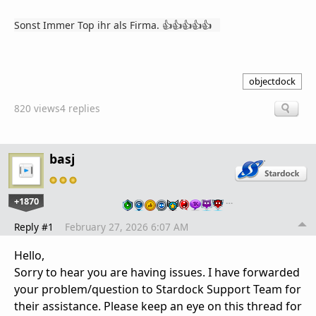
Sonst Immer Top ihr als Firma.
👍👍👍👍👍
objectdock
820 views
4 replies
basj
+1870
…
Reply #1
February 27, 2026 6:07 AM
Hello,
Sorry to hear you are having issues. I have forwarded
your problem/question to Stardock Support Team for
their assistance. Please keep an eye on this thread for