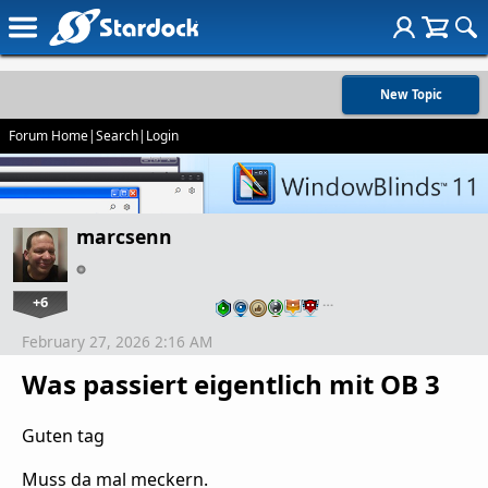
New Topic
Forum Home
|
Search
|
Login
marcsenn
+6
…
February 27, 2026 2:16 AM
Was passiert eigentlich mit OB 3
Guten tag
Muss da mal meckern.